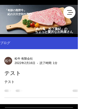
​「奇跡の熊野牛」
紀の川天空和牛専門
「肉の鬼 松下隆紀」の
ちょっと贅沢なお肉屋さん
ブログ
松牛 有限会社
2022年2月16日
読了時間: 1分
テスト
テスト